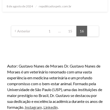
8 de agosto de 2024
Posted
republicadospets.com.br
on
Navegação
por
Anterior
1
…
15
16
posts
Autor: Gustavo Nunes de Moraes Dr. Gustavo Nunes de
Moraes é um veterinário renomado com uma vasta
experiência em medicina veterinária e um profundo
compromisso com o bem-estar animal. Formado pela
Universidade de São Paulo (USP), uma das instituições de
maior prestígio no Brasil, Dr. Gustavo se destacou por
sua dedicação e excelência acadêmica durante os anos de
formação.
Instagram
.
Linkedin
.