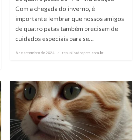
Com a chegada do inverno, é
importante lembrar que nossos amigos
de quatro patas também precisam de
cuidados especiais para se…
8 de setembro de 2024
Posted
republicadospets.com.br
on