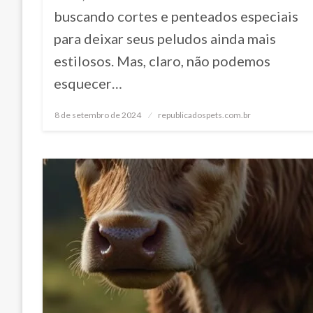
buscando cortes e penteados especiais
para deixar seus peludos ainda mais
estilosos. Mas, claro, não podemos
esquecer…
8 de setembro de 2024
Posted
republicadospets.com.br
on