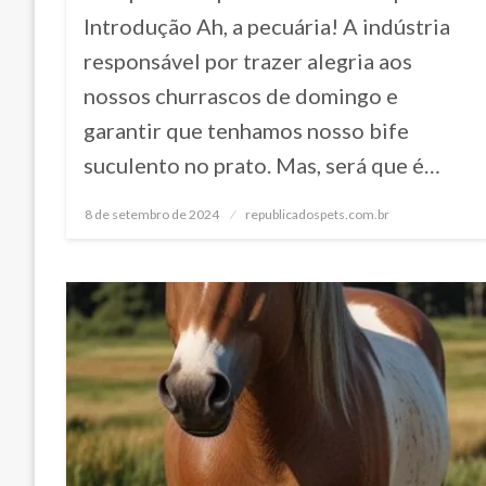
Introdução Ah, a pecuária! A indústria
responsável por trazer alegria aos
nossos churrascos de domingo e
garantir que tenhamos nosso bife
suculento no prato. Mas, será que é…
8 de setembro de 2024
Posted
republicadospets.com.br
on