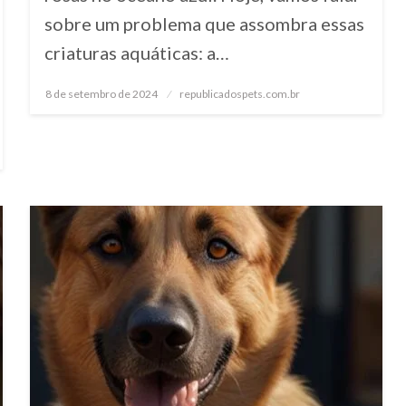
sobre um problema que assombra essas
criaturas aquáticas: a…
8 de setembro de 2024
Posted
republicadospets.com.br
on