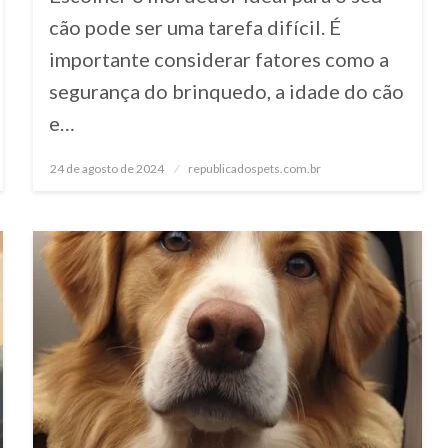
cão pode ser uma tarefa difícil. É
importante considerar fatores como a
segurança do brinquedo, a idade do cão
e…
24 de agosto de 2024
Posted
republicadospets.com.br
on