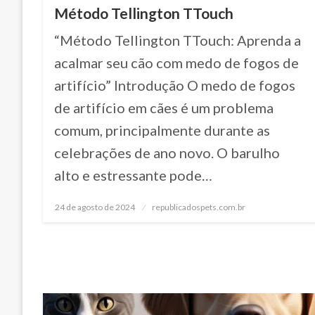
Método Tellington TTouch
“Método Tellington TTouch: Aprenda a
acalmar seu cão com medo de fogos de
artifício” Introdução O medo de fogos
de artifício em cães é um problema
comum, principalmente durante as
celebrações de ano novo. O barulho
alto e estressante pode…
24 de agosto de 2024
Posted
republicadospets.com.br
on