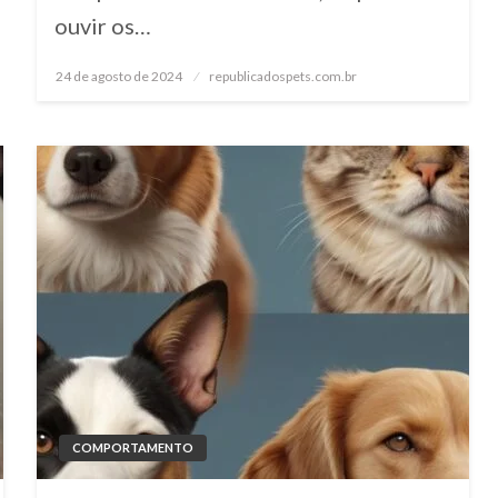
ouvir os…
24 de agosto de 2024
Posted
republicadospets.com.br
on
COMPORTAMENTO