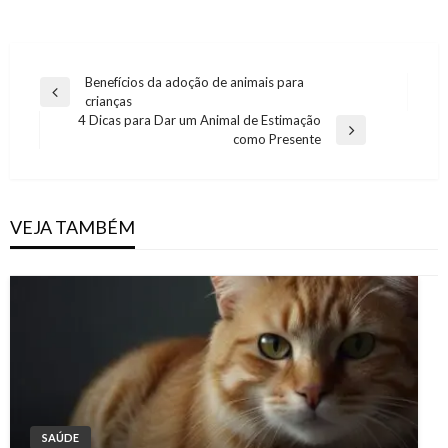
Navegação
Benefícios da adoção de animais para
Previous
crianças
de
Post
4 Dicas para Dar um Animal de Estimação
Next
Post
como Presente
Post
VEJA TAMBÉM
SAÚDE