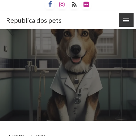
Skip
to
content
Republica dos pets
HOMEPAGE
SAÚDE