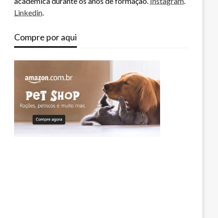
acadêmica durante os anos de formação.
Instagram
.
Linkedin
.
Compre por aqui