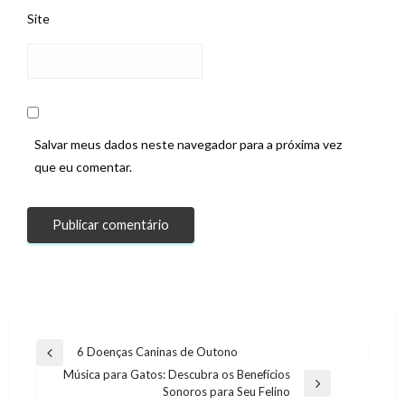
Site
Salvar meus dados neste navegador para a próxima vez
que eu comentar.
Navegação
6 Doenças Caninas de Outono
Previous
de
Música para Gatos: Descubra os Benefícios
Post
Next
Sonoros para Seu Felino
Post