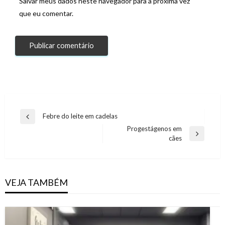
Salvar meus dados neste navegador para a próxima vez
que eu comentar.
Navegação
Febre do leite em cadelas
Previous
de
Progestágenos em
Post
Next
cães
Post
Post
VEJA TAMBÉM